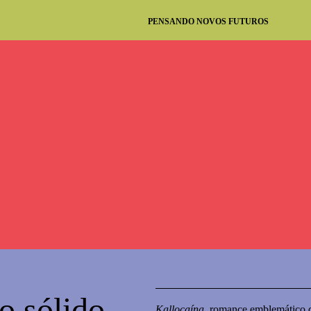
PENSANDO NOVOS FUTUROS
o sólido
Kallocaína
, romance emblemático 