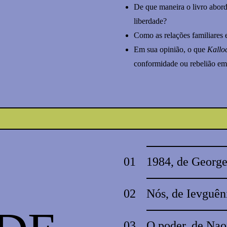
De que maneira o livro aborda
liberdade?
Como as relações familiares e
Em sua opinião, o que
Kallo
conformidade ou rebelião em
01
1984, de George
02
Nós, de Ievguên
03
O poder, de Na