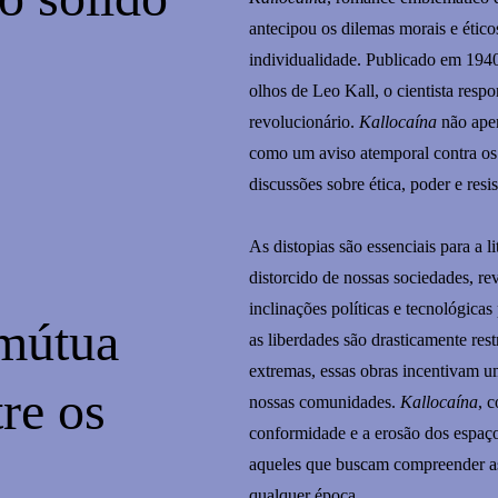
antecipou os dilemas morais e éticos
individualidade. Publicado em 1940,
olhos de Leo Kall, o cientista resp
revolucionário.
Kallocaína
não apen
como um aviso atemporal contra os 
discussões sobre ética, poder e res
As distopias são essenciais para a 
distorcido de nossas sociedades, re
inclinações políticas e tecnológica
 mútua
as liberdades são drasticamente rest
extremas, essas obras incentivam u
re os
nossas comunidades.
Kallocaína
, 
conformidade e a erosão dos espaço
aqueles que buscam compreender as
qualquer época.